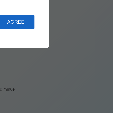
uent :
I AGREE
 diminue