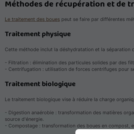
Méthodes de récupération et de t
Le traitement des boues
peut se faire par différentes m
Traitement physique
Cette méthode inclut la déshydratation et la séparation d
- Filtration : élimination des particules solides par des filt
- Centrifugation : utilisation de forces centrifuges pour 
Traitement biologique
Le traitement biologique vise à réduire la charge organi
- Digestion anaérobie : transformation des matières orga
source d'énergie.
- Compostage : transformation des boues en compost, enri