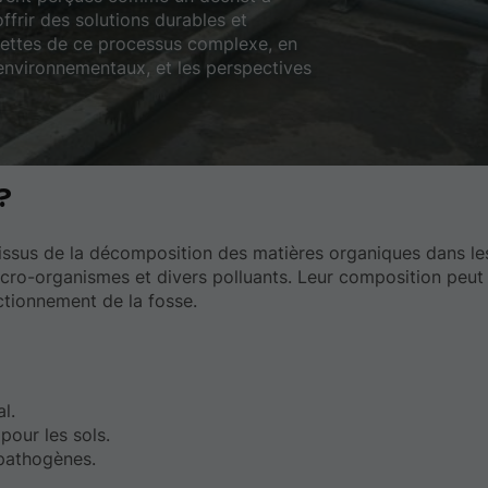
ffrir des solutions durables et
acettes de ce processus complexe, en
environnementaux, et les perspectives
?
 issus de la décomposition des matières organiques dans le
cro-organismes et divers polluants. Leur composition peut 
ctionnement de la fosse.
l.
pour les sols.
 pathogènes.