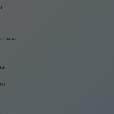
es
essources.
eur
tes.