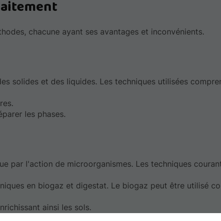
raitement
éthodes, chacune ayant ses avantages et inconvénients.
es solides et des liquides. Les techniques utilisées compre
res.
séparer les phases.
que par l'action de microorganismes. Les techniques courant
niques en biogaz et digestat. Le biogaz peut être utilisé 
chissant ainsi les sols.