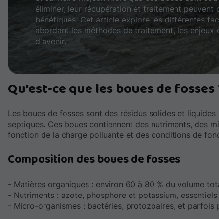
éliminer, leur récupération et traitement peuvent o
bénéfiques. Cet article explore les différentes f
abordant les méthodes de traitement, les enjeux 
d'avenir.
Qu'est-ce que les boues de fosses 
Les boues de fosses sont des résidus solides et liquides
septiques. Ces boues contiennent des nutriments, des mi
fonction de la charge polluante et des conditions de fon
Composition des boues de fosses
- Matières organiques : environ 60 à 80 % du volume tota
- Nutriments : azote, phosphore et potassium, essentiels 
- Micro-organismes : bactéries, protozoaires, et parfois