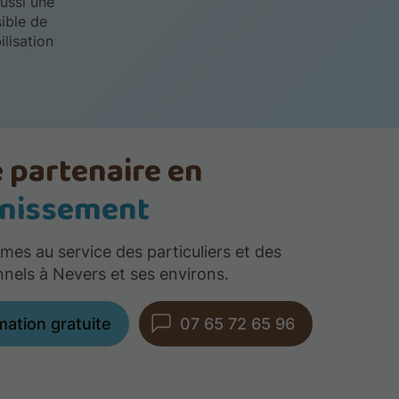
ussi une
sible de
lisation
 partenaire en
inissement
es au service des particuliers et des
nnels à Nevers et ses environs.
mation gratuite
07 65 72 65 96