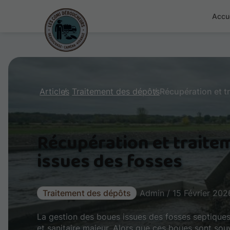
Accue
Articles
Traitement des dépôts
Récupération et traite
issues des fosses
Traitement des dépôts
Admin / 15 Février 202
La gestion des boues issues des fosses septique
et sanitaire majeur. Alors que ces boues sont s