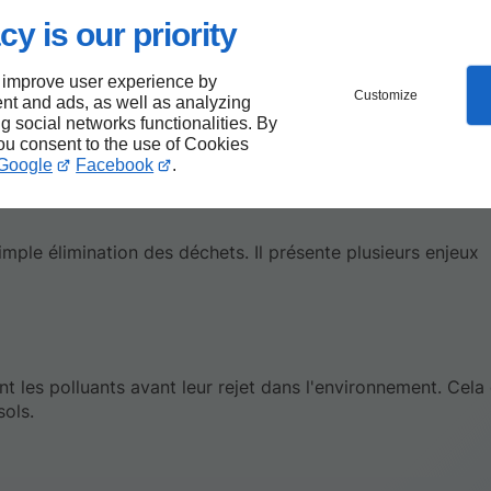
cy is our priority
r les polluants ou désinfecter les boues. Les méthodes incl
 improve user experience by
Customize
nt and ads, as well as analyzing
ng social networks functionalities. By
rticules.
you consent to the use of Cookies
, ozone) pour éliminer les pathogènes.
Google
Facebook
.
imple élimination des déchets. Il présente plusieurs enjeux
t les polluants avant leur rejet dans l'environnement. Cela
sols.