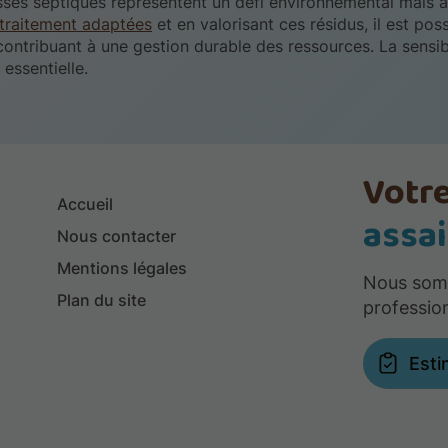
sses septiques représentent un défi environnemental mais a
traitement adaptées
et en valorisant ces résidus, il est pos
contribuant à une gestion durable des ressources. La sensibi
 essentielle.
Votre
Accueil
assa
Nous contacter
Mentions légales
Nous somm
Plan du site
professio
Esti