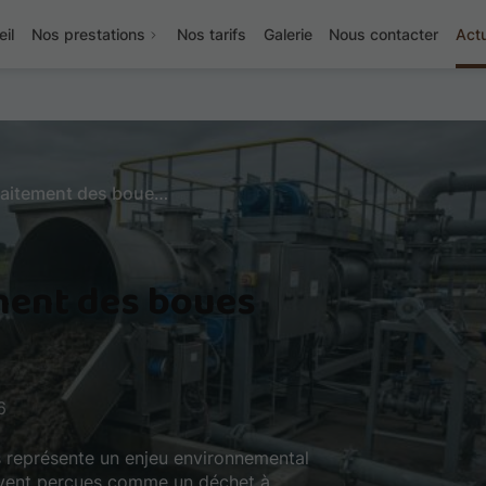
il
Nos prestations
Nos tarifs
Galerie
Nous contacter
Actu
Récupération et traitement des boues issues des fosses
ment des boues
6
s représente un enjeu environnemental
ouvent perçues comme un déchet à