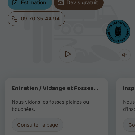
Estimation
Devis gratuit
09 70 35 44 94
Entretien / Vidange et Fosses
Insp
toutes eaux
Nous vidons les fosses pleines ou
Nous 
bouchées.
d'ins
effec
détai
Consulter la page
Co